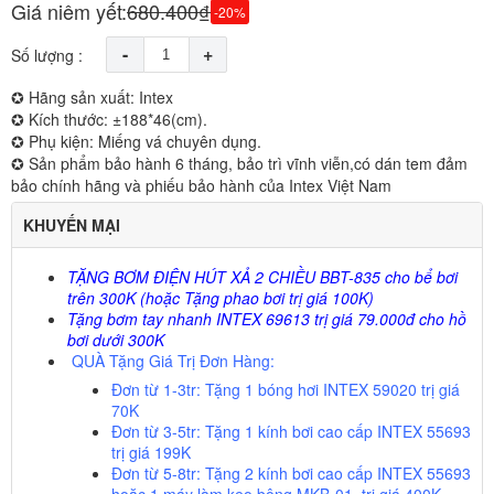
Giá niêm yết:
680.400₫
-20%
-
+
Số lượng :
✪ Hãng sản xuất: Intex
✪ Kích thước: ±188*46(cm).
✪ Phụ kiện: Miếng vá chuyên dụng.
✪ Sản phẩm bảo hành 6 tháng, bảo trì vĩnh viễn,có dán tem đảm
bảo chính hãng và phiếu bảo hành của Intex Việt Nam
KHUYẾN MẠI
TẶNG BƠM ĐIỆN HÚT XẢ 2 CHIỀU BBT-835 cho bể bơi
trên 300K (hoặc Tặng phao bơi trị giá 100K)
Tặng bơm tay nhanh INTEX 69613 trị giá 79.000đ cho hồ
bơi dưới 300K
QUÀ Tặng Giá Trị Đơn Hàng:
Đơn từ 1-3tr:
Tặng 1 bóng hơi INTEX 59020 trị giá
70K
Đơn từ 3-5tr:
Tặng 1 kính bơi cao cấp INTEX 55693
trị giá
199K
Đơn từ 5-8tr:
Tặng 2 kính bơi cao cấp INTEX 55693