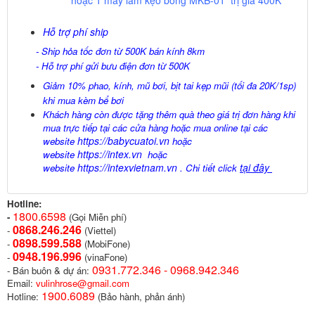
hoặc 1 máy làm kẹo bông MKB-01 trị giá
400K
Hỗ trợ phí ship
- Ship hỏa tốc đơn từ 500K bán kính 8km
- Hỗ trợ phí gửi bưu điện đơn từ 500K
Giảm 10% phao, kính, mũ bơi, bịt tai kẹp mũi (tối đa 20K/1sp)
khi mua kèm bể bơi
Khách hàng còn được tặng thêm quà theo giá trị đơn hàng khi
mua trực tiếp tại các cửa hàng hoặc mua online tại các
https://babycuatoi.vn
website
hoặc
https://intex.vn
website
hoặc
https://intexvietnam.vn
tại đây
website
. Chi tiết click
Hotline:
1800.6598
-
(Gọi Miễn phí)
0868.246.246
-
(Viettel)
0898.599.58
8
-
(MobiFone)
0948.196.996
-
(vinaFone)
0931.772.346 - 0968.942.346
- Bán buôn & dự án:
Email:
vulinhrose@gmail.com
1900.6089
Hotline:
(Bảo hành, phản ánh)