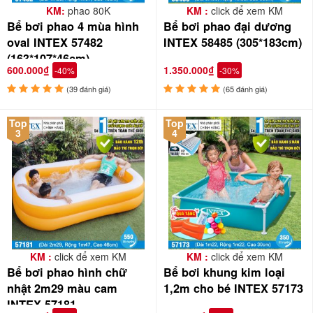
KM:
phao 80K
KM :
click để xem KM
Bể bơi phao 4 mùa hình
Bể bơi phao đại dương
oval INTEX 57482
INTEX 58485 (305*183cm)
(163*107*46cm)
600.000₫
1.350.000₫
-40%
-30%
(39 đánh giá)
(65 đánh giá)
Top
Top
3
4
KM :
click để xem KM
KM :
click để xem KM
Bể bơi phao hình chữ
Bể bơi khung kim loại
nhật 2m29 màu cam
1,2m cho bé INTEX 57173
INTEX 57181