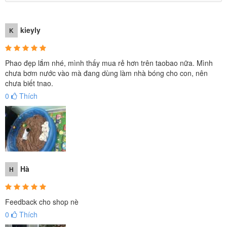
kieyly
K
Phao đẹp lắm nhé, mình thấy mua rẻ hơn trên taobao nữa. Mình
chưa bơm nước vào mà đang dùng làm nhà bóng cho con, nên
chưa biết tnao.
0
Thích
Hà
H
Thành bể bơm hơi dày dặn, làm từ chất liệu PVC cao cấp bền bỉ.
Feedback cho shop nè
Bể bơi
có van lớn thuận tiện cho việc hơm và hút hơi nhanh chóng.
0
Thích