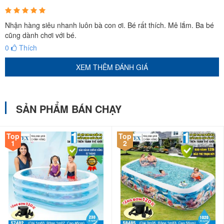
Nhận hàng siêu nhanh luôn bà con ơi. Bé rất thích. Mê lắm. Ba bé
cũng dành chơi với bé.
0
Thích
XEM THÊM ĐÁNH GIÁ
SẢN PHẨM BÁN CHẠY
Top
Top
1
2