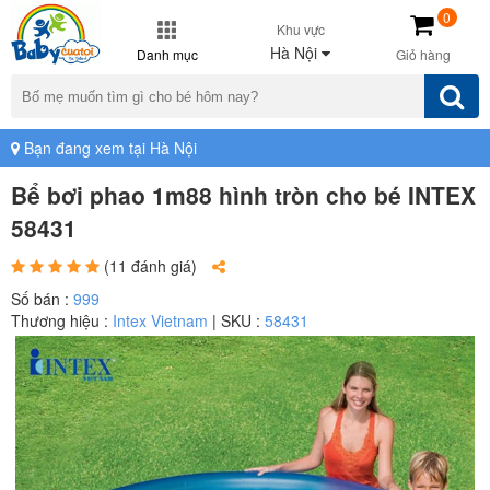
0
Khu vực
Hà Nội
Danh mục
Giỏ hàng
Bạn đang xem tại Hà Nội
Bể bơi phao 1m88 hình tròn cho bé INTEX
58431
(11 đánh giá)
Số bán :
999
Thương hiệu :
Intex Vietnam
| SKU :
58431