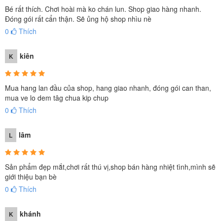
Bé rất thích. Chơi hoài mà ko chán lun. Shop giao hàng nhanh.
Đóng gói rất cẩn thận. Sẽ ủng hộ shop nhìu nè
0
Thích
kiên
K
Mua hang lan đầu của shop, hang giao nhanh, đóng gói can than,
mua ve lo dem tâg chua kip chup
0
Thích
lâm
L
Sản phẩm đẹp mắt,chơi rất thú vị,shop bán hàng nhiệt tình,mình sẽ
giới thiệu bạn bè
0
Thích
khánh
K