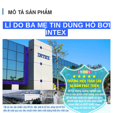
MÔ TẢ SẢN PHẨM
LÍ DO BA MẸ TIN DÙNG HỒ BƠI
INTEX