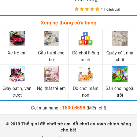
(11 đánh giá)
Xem hệ thống cửa hàng
Xe trẻ em
Cầu trượt cho
Đồ chơi thông
Quây cũi, nhà
bé
minh
chơi
Giầy patin, ván
Nội thất trẻ em
Đồ chơi mầm
Sân chơi ngoài
trượt
non
trời
1800.6598
Gọi mua hàng :
(Miễn phí)
© 2019 Thế giới đồ chơi trẻ em, đồ chơi an toàn chính hãng
cho bé!