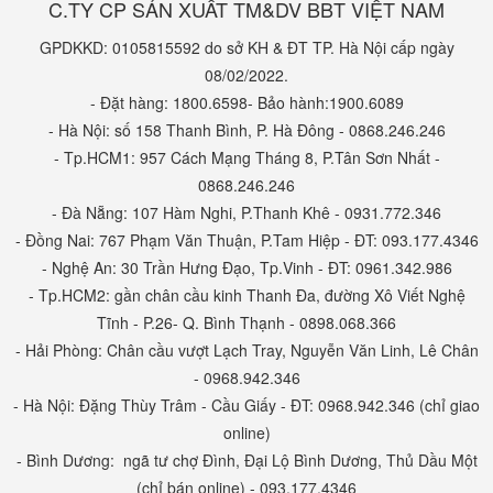
C.TY CP SẢN XUẤT TM&DV BBT VIỆT NAM
GPDKKD: 0105815592 do sở KH & ĐT TP. Hà Nội cấp ngày
08/02/2022.
- Đặt hàng: 1800.6598- Bảo hành:1900.6089
- Hà Nội: số 158 Thanh Bình, P. Hà Đông - 0868.246.246
- Tp.HCM1: 957 Cách Mạng Tháng 8, P.Tân Sơn Nhất -
0868.246.246
- Đà Nẵng: 107 Hàm Nghi, P.Thanh Khê - 0931.772.346
- Đồng Nai: 767 Phạm Văn Thuận, P.Tam Hiệp - ĐT: 093.177.4346
- Nghệ An: 30 Trần Hưng Đạo, Tp.Vinh - ĐT: 0961.342.986
- Tp.HCM2: gần chân cầu kinh Thanh Đa, đường Xô Viết Nghệ
Tĩnh - P.26- Q. Bình Thạnh - 0898.068.366
- Hải Phòng: Chân cầu vượt Lạch Tray, Nguyễn Văn Linh, Lê Chân
- 0968.942.346
- Hà Nội: Đặng Thùy Trâm - Cầu Giấy - ĐT: 0968.942.346 (chỉ giao
online)
- Bình Dương: ngã tư chợ Đình, Đại Lộ Bình Dương, Thủ Dầu Một
(chỉ bán online) - 093.177.4346