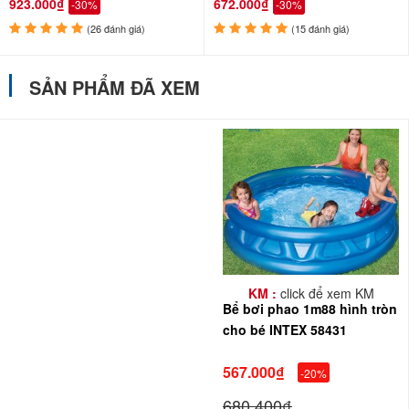
923.000₫
672.000₫
-30%
-30%
(26 đánh giá)
(15 đánh giá)
SẢN PHẨM ĐÃ XEM
KM :
click để xem KM
Bể bơi phao 1m88 hình tròn
cho bé INTEX 58431
567.000₫
-20%
680.400₫