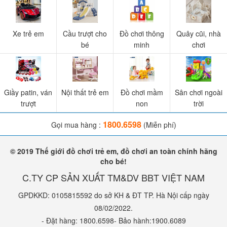
Xe trẻ em
Cầu trượt cho
Đồ chơi thông
Quây cũi, nhà
bé
minh
chơi
Giầy patin, ván
Nội thất trẻ em
Đồ chơi mầm
Sân chơi ngoài
trượt
non
trời
1800.6598
Gọi mua hàng :
(Miễn phí)
© 2019 Thế giới đồ chơi trẻ em, đồ chơi an toàn chính hãng
cho bé!
C.TY CP SẢN XUẤT TM&DV BBT VIỆT NAM
GPDKKD: 0105815592 do sở KH & ĐT TP. Hà Nội cấp ngày
08/02/2022.
- Đặt hàng: 1800.6598- Bảo hành:1900.6089