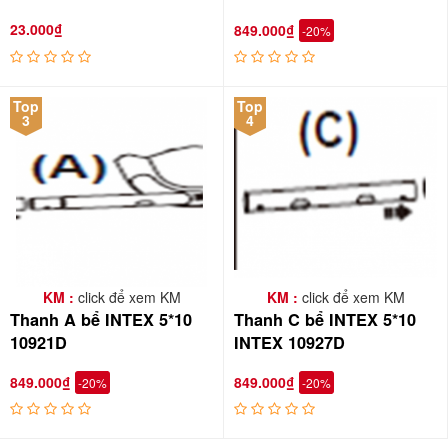
23.000₫
849.000₫
-20%
Top
Top
3
4
KM :
click để xem KM
KM :
click để xem KM
Thanh A bể INTEX 5*10
Thanh C bể INTEX 5*10
10921D
INTEX 10927D
849.000₫
849.000₫
-20%
-20%