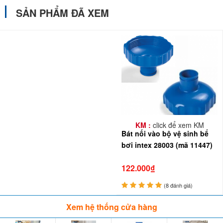
SẢN PHẨM ĐÃ XEM
KM :
click để xem KM
Bát nối vào bộ vệ sinh bể
bơi intex 28003 (mã 11447)
122.000₫
(8 đánh giá)
Xem hệ thống cửa hàng