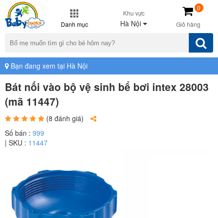
0
Khu vực
Hà Nội
Danh mục
Giỏ hàng
Bạn đang xem tại Hà Nội
Bát nối vào bộ vệ sinh bể bơi intex 28003
(mã 11447)
(8 đánh giá)
Số bán :
999
| SKU :
11447