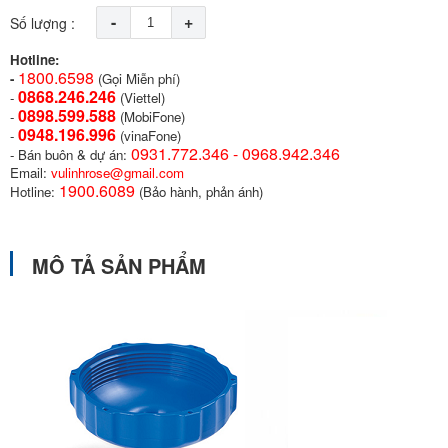
-
+
Số lượng :
Hotline:
1800.6598
-
(Gọi Miễn phí)
0868.246.246
-
(Viettel)
0898.599.58
8
-
(MobiFone)
0948.196.996
-
(vinaFone)
0931.772.346 - 0968.942.346
- Bán buôn & dự án:
Email:
vulinhrose@gmail.com
1900.6089
Hotline:
(Bảo hành, phản ánh)
MÔ TẢ SẢN PHẨM