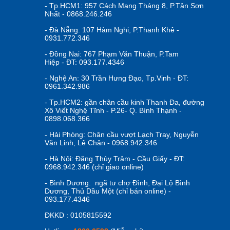
- Tp.HCM1: 957 Cách Mạng Tháng 8, P.Tân Sơn
Nhất - 0868.246.246
- Đà Nẵng: 107 Hàm Nghi, P.Thanh Khê -
0931.772.346
- Đồng Nai: 767 Phạm Văn Thuận, P.Tam
Hiệp - ĐT: 093.177.4346
- Nghệ An: 30 Trần Hưng Đạo, Tp.Vinh - ĐT:
0961.342.986
- Tp.HCM2: gần chân cầu kinh Thanh Đa, đường
Xô Viết Nghệ Tĩnh - P.26- Q. Bình Thạnh -
0898.068.366
- Hải Phòng: Chân cầu vượt Lạch Tray, Nguyễn
Văn Linh, Lê Chân - 0968.942.346
- Hà Nội: Đặng Thùy Trâm - Cầu Giấy - ĐT:
0968.942.346 (chỉ giao online)
- Bình Dương: ngã tư chợ Đình, Đại Lộ Bình
Dương, Thủ Dầu Một (chỉ bán online) -
093.177.4346
ĐKKD : 0105815592