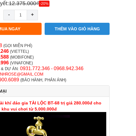
yết:
12.375.000₫
-20%
-
+
MUA NGAY
THÊM VÀO GIỎ HÀNG
8
(GỌI MIỄN PHÍ)
.246
(VIETTEL)
.58
8
(MOBIFONE)
.996
(VINAFONE)
0931.772.346 - 0968.942.346
 & DỰ ÁN:
INHROSE@GMAIL.COM
900.6089
(BẢO HÀNH, PHẢN ÁNH)
MẠI
ài khí đáo gia TÀI LỘC BT-68 trị giá 280.000đ cho
khu vui chơi từ 5.000.000đ