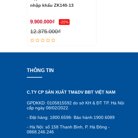
nhập khẩu ZK140-13
9.900.000₫
-20%
12.375.000₫
THÔNG TIN
C.TY CP SẢN XUẤT TM&DV BBT VIỆT NAM
GPDKKD: 0105815592 do sở KH & ĐT TP. Hà Nội
cấp ngày 08/02/2022.
- Đặt hàng: 1800.6598- Bảo hành:1900.6089
- Hà Nội: số 158 Thanh Bình, P. Hà Đông -
0868.246.246