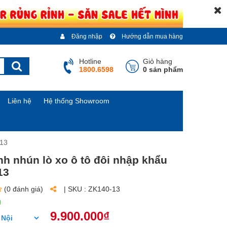
Đăng nhập
Hướng dẫn mua hàng
Hotline
Giỏ hàng
1800.6598
0 sản phẩm
Liên hệ
Hệ thống Showroom
-13
h nhún lò xo ô tô đôi nhập khẩu
13
(0 đánh giá)
| SKU :
ZK140-13
g
9.900.000₫