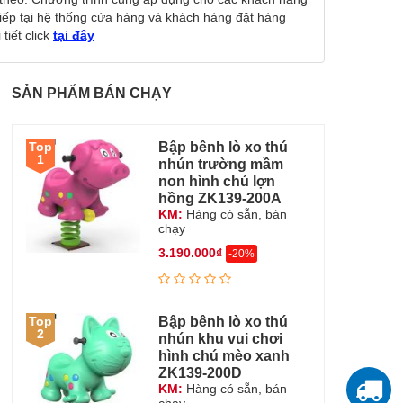
tiếp tại hệ thống cửa hàng và khách hàng đặt hàng
tiết click
tại đây
SẢN PHẨM BÁN CHẠY
Bập bênh lò xo thú
Top
1
nhún trường mầm
non hình chú lợn
hồng ZK139-200A
KM:
Hàng có sẵn, bán
chạy
3.190.000₫
-20%
Bập bênh lò xo thú
Top
2
nhún khu vui chơi
hình chú mèo xanh
ZK139-200D
KM:
Hàng có sẵn, bán
T