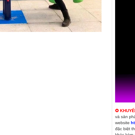
✪ KHUYẾ
và sản ph
website
ht
đặc biệt t
khác kèm 