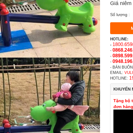
Giá niêm 
Số lượng :
HOTLINE:
1800.659
-
0868.246
-
0898.599
-
0948.196
-
- BÁN BUÔN
EMAIL:
VUL
1
HOTLINE:
KHUYẾN 
Tặng bộ t
đơn hàng 