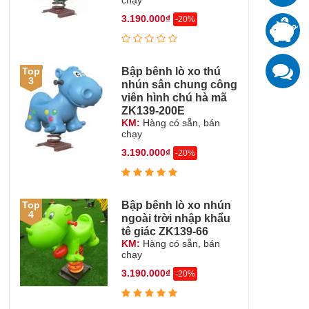
chạy
3.190.000₫
-20%
T
đ
K
Bập bênh lò xo thú
Top
z
3
nhún sân chung công
viên hình chú hà mã
ZK139-200E
KM:
Hàng có sẵn, bán
chạy
3.190.000₫
-20%
Bập bênh lò xo nhún
Top
4
ngoài trời nhập khẩu
tê giác ZK139-66
KM:
Hàng có sẵn, bán
chạy
3.190.000₫
-20%