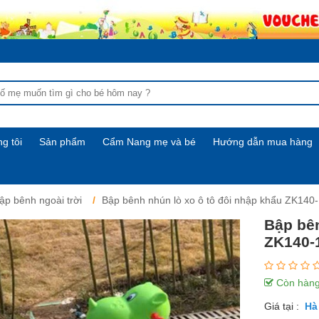
g tôi
Sản phẩm
Cẩm Nang mẹ và bé
Hướng dẫn mua hàng
ập bênh ngoài trời
Bập bênh nhún lò xo ô tô đôi nhập khẩu ZK140
Bập bên
ZK140-
Còn hàn
Giá tại :