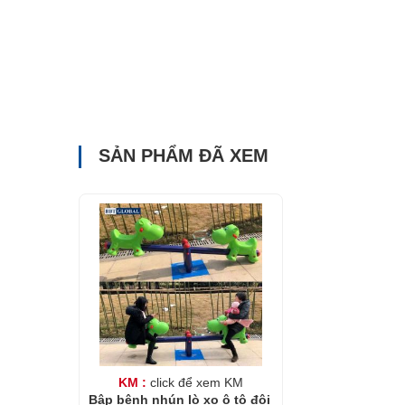
SẢN PHẨM ĐÃ XEM
KM :
click để xem KM
Bập bênh nhún lò xo ô tô đôi