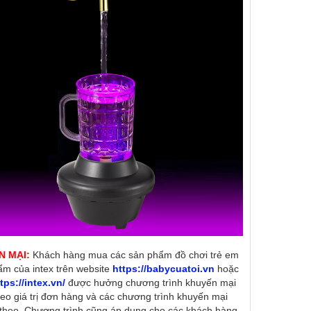
N MẠI:
Khách hàng mua các sản phẩm đồ chơi trẻ em
ẩm của intex trên website
https://babycuatoi.vn
hoặc
tps://intex.vn/
được hưởng chương trình khuyến mại
heo giá trị đơn hàng và các chương trình khuyến mại
theo. Chương trình cũng áp dụng cho các khách hàng