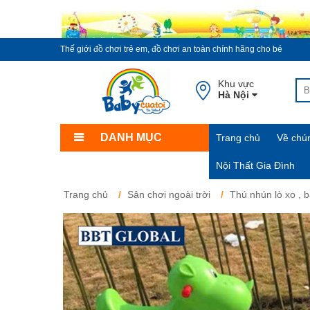
Thế giới đồ chơi trẻ em, đồ chơi an toàn chính hãng cho bé
Khu vực
Hà Nội
DANH MỤC
Trang chủ
Về chún
Nội Thất Gia Đình
Trang chủ
Sân chơi ngoài trời
Thú nhún lò xo , b