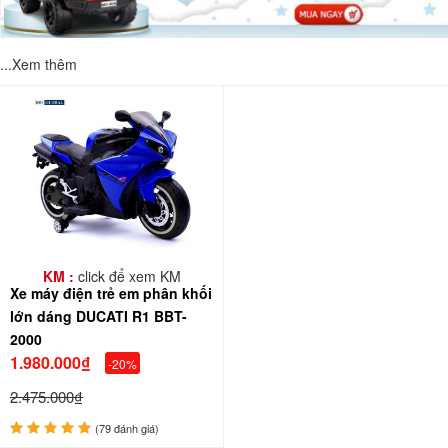
...Xem thêm
KM :
click để xem KM
Xe máy điện trẻ em phân khối
lớn dáng DUCATI R1 BBT-
2000
1.980.000₫
-20%
2.475.000₫
(79 đánh giá)