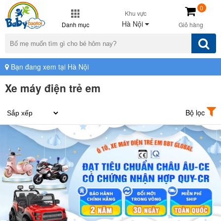
0
Khu vực
Hà Nội
Danh mục
Giỏ hàng
Bạn đang xem tại Hà Nội
Xe máy điện trẻ em
Bộ lọc