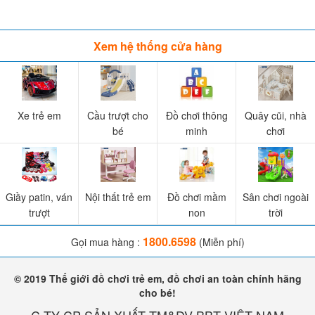
Hướng dẫn lắp ráp xe máy điện trẻ em
Xem hệ thống cửa hàng
Lợi ích của xe máy điện trẻ em
Xe điện trẻ em nói chung và x
e máy điện trẻ em
nói riêng đang là
món đồ chơi được rất nhiều bậc phụ huynh tin tưởng lựa chọn cho
Xe trẻ em
Cầu trượt cho
Đồ chơi thông
Quây cũi, nhà
bé yêu không chỉ vì thiết kế, màu sắc đẹp, nhiều tính năng xịn xò
bé
minh
chơi
mà còn vì những lợi ích tuyệt vời mà món đồ chơi này đem lại cho
bé.
Giầy patin, ván
Nội thất trẻ em
Đồ chơi mầm
Sân chơi ngoài
trượt
non
trời
1800.6598
Gọi mua hàng :
(Miễn phí)
© 2019 Thế giới đồ chơi trẻ em, đồ chơi an toàn chính hãng
cho bé!