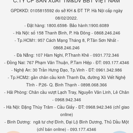
C.TY CP SẢN XUẤT TM&DV BBT VIỆT NAM
GPDKKD: 0105815592 do sở KH & ĐT TP. Hà Nội cấp ngày
08/02/2022.
- Đặt hàng: 1800.6598- Bảo hành:1900.6089
- Hà Nội: số 158 Thanh Bình, P. Hà Đông - 0868.246.246
- Tp.HCM1: 957 Cách Mạng Tháng 8, P.Tân Sơn Nhất -
0868.246.246
- Đà Nẵng: 107 Hàm Nghi, P.Thanh Khê - 0931.772.346
- Đồng Nai: 767 Phạm Văn Thuận, P.Tam Hiệp - ĐT: 093.177.4346
- Nghệ An: 30 Trần Hưng Đạo, Tp.Vinh - ĐT: 0961.342.986
- Tp.HCM2: gần chân cầu kinh Thanh Đa, đường Xô Viết Nghệ
Tĩnh - P.26- Q. Bình Thạnh - 0898.068.366
- Hải Phòng: Chân cầu vượt Lạch Tray, Nguyễn Văn Linh, Lê Chân
Xe máy điện trẻ em giúp bé vui chơi, vận động, phát triển thể chất
- 0968.942.346
toàn diện hơn. Khi mà tuổi thơ của rất nhiều bé ngày nay là điện
- Hà Nội: Đặng Thùy Trâm - Cầu Giấy - ĐT: 0968.942.346 (chỉ giao
thoại thông minh, là máy tính bảng,...Nên những món đồ chơi vận
online)
động như: cầu trượt cho bé, xe điện cho bé, đồ chơi thể thao,.... sẽ
- Bình Dương: ngã tư chợ Đình, Đại Lộ Bình Dương, Thủ Dầu Một
giúp bé phát triển toàn diện hơn về cả thể chất và tư duy.
(chỉ bán online) - 093.177.4346