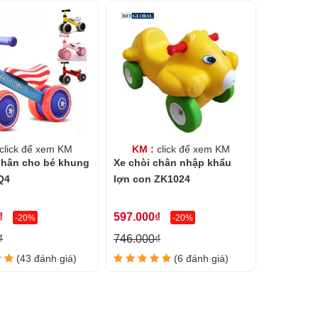
click để xem KM
KM :
click để xem KM
chân cho bé khung
Xe chòi chân nhập khẩu
 Q4
lợn con ZK1024
₫
597.000₫
-20%
-20%
₫
746.000₫
(43 đánh giá)
(6 đánh giá)