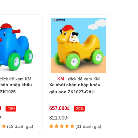
click để xem KM
KM :
click để xem KM
chân nhập khẩu
Xe chòi chân nhập khẩu
 ZK1025
gấu con ZK1027-GAU
₫
657.000₫
-20%
-20%
₫
821.000₫
(19 đánh giá)
(11 đánh giá)