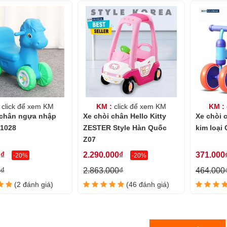
click để xem KM
KM :
click để xem KM
KM :
 chân ngựa nhập
Xe chòi chân Hello Kitty
Xe chòi 
1028
ZESTER Style Hàn Quốc
kim loại
Z07
0₫
2.290.000₫
371.000
-20%
-20%
0₫
2.863.000₫
464.000
(2 đánh giá)
(46 đánh giá)