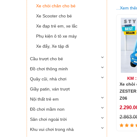
Xe chòi chân cho bé
...Xem th
Xe Scooter cho bé
Xe đạp trẻ em, xe lắc
Phụ kiện ô tô xe máy
Xe đẩy, Xe tập đi
Cầu trượt cho bé
Đồ chơi thông minh
KM :
Quây cũi, nhà chơi
Xe chòi 
Giầy patin, ván trượt
ZESTER 
Z06
Nội thất trẻ em
2.290.0
Đồ chơi mầm non
2.863.0
Sân chơi ngoài trời
Khu vui chơi trong nhà