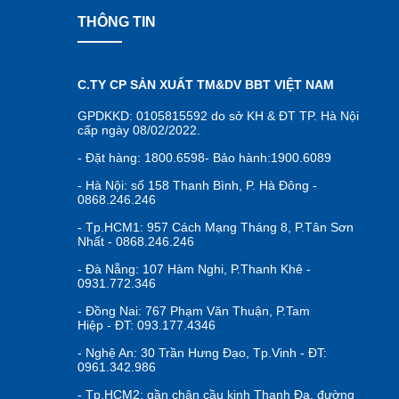
Những l
THÔNG TIN
1. Xe
2. Xe
3. Xe
C.TY CP SẢN XUẤT TM&DV BBT VIỆT NAM
4. Xe
GPDKKD: 0105815592 do sở KH & ĐT TP. Hà Nội
5. Xe
cấp ngày 08/02/2022.
Hướng d
- Đặt hàng: 1800.6598- Bảo hành:1900.6089
1. Xe
- Hà Nội: số 158 Thanh Bình, P. Hà Đông -
2. Xe
0868.246.246
3. Xe
- Tp.HCM1: 957 Cách Mạng Tháng 8, P.Tân Sơn
Mua xe 
Nhất - 0868.246.246
Câu hỏ
- Đà Nẵng: 107 Hàm Nghi, P.Thanh Khê -
0931.772.346
1. Có
2. Xe
- Đồng Nai: 767 Phạm Văn Thuận, P.Tam
Hiệp - ĐT: 093.177.4346
3. Xe
- Nghệ An: 30 Trần Hưng Đạo, Tp.Vinh - ĐT:
0961.342.986
Xe chò
- Tp.HCM2: gần chân cầu kinh Thanh Đa, đường