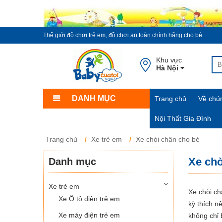
Thế giới đồ chơi trẻ em, đồ chơi an toàn chính hãng cho bé
Khu vực
Hà Nội
DANH MỤC
Trang chủ
Về chún
Nội Thất Gia Đình
Trang chủ
Xe trẻ em
Xe chòi chân cho bé
Xe chò
Danh mục
Xe trẻ em
Xe chòi ch
Xe Ô tô điện trẻ em
kỳ thích n
Xe máy điện trẻ em
không chỉ