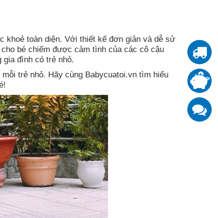
c khoẻ toàn diện. Với thiết kế đơn giản và dễ sử
n cho bé chiếm được cảm tình của các cô cậu
T
gia đình có trẻ nhỏ.
 mỗi trẻ nhỏ. Hãy cùng Babycuatoi.vn tìm hiểu
T
é!
đ
K
z