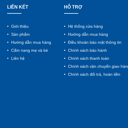
oại xe chòi chân cho bé
LIÊN KẾT
HỖ TRỢ
 chòi chân 2 bánh
 chòi chân 3 bánh
 chòi chân 4 bánh
Giới thiệu
Hệ thống cửa hàng
 chòi chân kết hợp bập bênh
Sản phẩm
Hướng dẫn mua hàng
 chòi chân có cần đẩy
Hướng dẫn mua hàng
Điều khoản bảo mật thông tin
ẫn lựa chọn xe chòi chân cho bé theo độ tuổi
Cẩm nang mẹ và bé
Chính sách bảo hành
 chòi chân cho bé 1 tuổi
Liên hệ
Chính sách thanh toán
 chòi chân cho bé 1-3 tuổi
Chính sách vận chuyển giao hàn
 chòi chân cho bé 4-5 tuổi
Chính sách đổi trả, hoàn tiền
chòi chân cho bé ở đâu Uy tín?
i thường gặp
 nên mua xe chòi chân cho bé không?
 chòi chân cho bé giá bao nhiêu?
 chòi chân cho bé mấy tuổi?
i chân cho bé và những lợi ích tuyệt vời