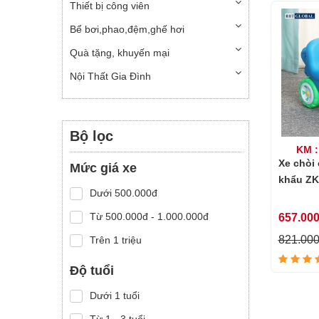
Thiết bị công viên
Bể bơi,phao,đệm,ghế hơi
Quà tặng, khuyến mại
Nội Thất Gia Đình
Bộ lọc
KM :
Xe chòi
Mức giá xe
khẩu ZK
Dưới 500.000đ
Từ 500.000đ - 1.000.000đ
657.00
821.00
Trên 1 triệu
Độ tuổi
Dưới 1 tuổi