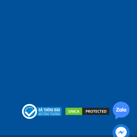
é hình thành được kỹ năng vận động từ sớm. Khi
 tay để lái và điều khiển hướng đi, mắt để quan
chơi xe chòi chân dần dần sẽ rèn luyện được khả
thể giúp bé được phát triển toàn diện hơn.
 tính tự lập của trẻ?”. Nhưng sự thật là xe chòi
é sẽ cần đến sự trợ giúp từ bố mẹ. Nhưng dần dần
iữ thăng bằng, điều khiển xe đi đúng hướng,… Bé
ốt, sẽ giúp ích rất nhiều cho bé sau này, bởi vì
 việc của chính mình.
vi. Trẻ em thế hệ trước có tuổi thơ gắn liền với
 thoại thông minh, ipad,… Đây là một thực trạng
mắt ngày càng tăng lên. Vì lý do đó, nên
xe chòi
m, bập bênh cho bé,… được rất nhiều bố mẹ tin
 chòi chân bé sẽ vui chơi say mê cả ngày không