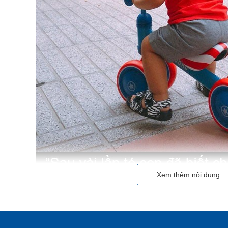
Xem thêm nội dung
Mục lục
 chân cho bé và những lợi ích tuyệt vời