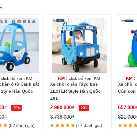
êm
click để xem KM
KM :
click để xem KM
KM :
chân ô tô Cảnh sát
Xe chòi chân Tayo bus
Xe chòi 
Style Hàn Quốc
ZESTER Style Hàn Quốc
Cún con
Z01
00₫
2.990.000₫
657.000
-20%
-20%
00₫
3.738.000₫
821.000
(52 đánh giá)
(17 đánh giá)