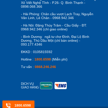
Xô Viết Nghệ Tĩnh - P.26- Q. Bình Thạnh -
1. Tăn
0898.068.366
Với nhữn
- Hải Phòng: Chân cầu vượt Lạch Tray, Nguyễn
chơi
xe 
Văn Linh, Lê Chân - 0968.942.346
sát,… đi
- Hà Nội: Đặng Thùy Trâm - Cầu Giấy - ĐT:
năng giữ
0968.942.346 (chỉ giao online)
2. Hình
- Bình Dương: ngã tư chợ Đình, Đại Lộ Bình
Dương, Thủ Dầu Một (chỉ bán online) -
Chắc hẳn 
093.177.4346
chân sẽ 
ĐKKD : 0105815592
bé phải 
sẽ học c
Hotline :
1800.6598
(Miễn phí)
những vi
Tư vấn :
0868.246.246
3. Giảm
Xe chòi 
cánh diề
DỊCH VỤ
GIAO HÀNG
khiến nh
chân tr
dùng và 
chán.
1800.6598