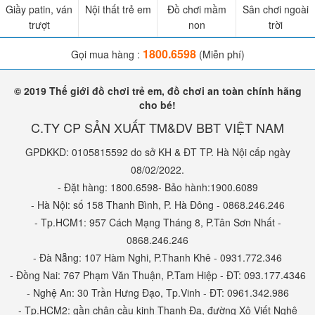
Giầy patin, ván
Nội thất trẻ em
Đồ chơi mầm
Sân chơi ngoài
trượt
non
trời
1800.6598
Gọi mua hàng :
(Miễn phí)
© 2019 Thế giới đồ chơi trẻ em, đồ chơi an toàn chính hãng
cho bé!
Đồ chơi xếp hình nam châm cho bé tại babycuatoi.vn đã qua
C.TY CP SẢN XUẤT TM&DV BBT VIỆT NAM
kiểm định chất lượng, đảm bảo an toàn cho bé nên được Ba
GPDKKD: 0105815592 do sở KH & ĐT TP. Hà Nội cấp ngày
Mẹ yên tâm lựa chọn
08/02/2022.
- Đặt hàng: 1800.6598- Bảo hành:1900.6089
- Hà Nội: số 158 Thanh Bình, P. Hà Đông - 0868.246.246
- Tp.HCM1: 957 Cách Mạng Tháng 8, P.Tân Sơn Nhất -
0868.246.246
- Đà Nẵng: 107 Hàm Nghi, P.Thanh Khê - 0931.772.346
- Đồng Nai: 767 Phạm Văn Thuận, P.Tam Hiệp - ĐT: 093.177.4346
- Nghệ An: 30 Trần Hưng Đạo, Tp.Vinh - ĐT: 0961.342.986
- Tp.HCM2: gần chân cầu kinh Thanh Đa, đường Xô Viết Nghệ