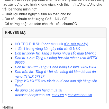
tạo xây dựng các hình không gian, kích thích trí tưởng tượng cho
trẻ, bé thông minh hơn
- Chất liệu nhựa nguyên sinh an toàn cho bé
- Đạt tiêu chuẩn chất lượng Châu ÂU - CE
- Có chứng nhận an toàn cho trẻ - tiêu chuẩnCQ
KHUYẾN MẠI
HỖ TRỢ PHÍ SHIP
đơn từ 300k
(Chi tiết tại đây)
1 đổi 1 trong vòng 30 ngày nếu có lỗi NSX
Đơn từ 500K-1tr: Tặng 5 bóng nhựa sắc màu BVN7.5
Đơn từ 1-5tr: Tặng 01 bóng hơi sắc màu 51cm INTEX
59020
Đơn từ 5tr -8tr: Tặng 01 nhà bóng Hospital 889-126A
Đơn trên 8tr: Tặng 01 bô sân bóng đá kèm bể bơi đa
năng INTEX 57147
Tặng VOUCHER 5%
tối đa 50K cho đơn đặt hàng tiếp
theo!
Áp dụng các đơn hàng mua tại
website:
babycuatoi.vn
,
intex.vn
&
intexvietnam.vn
Hotline: