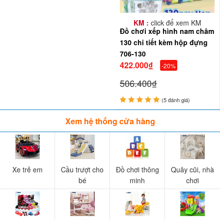
KM :
click để xem KM
Đồ chơi xếp hình nam châm
130 chi tiết kèm hộp đựng
706-130
422.000₫
-20%
506.400₫
(5 đánh giá)
Xem hệ thống cửa hàng
Xe trẻ em
Cầu trượt cho
Đồ chơi thông
Quây cũi, nhà
bé
minh
chơi