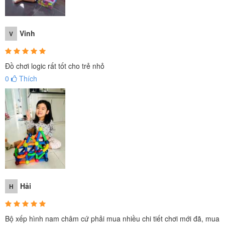
Vinh
V
Đồ chơi logic rất tốt cho trẻ nhỏ
0
Thích
Ba Mẹ có thể chơi cùng bé, hướng dẫn bé xếp từ hình cơ bản tới
nâng cao, tăng dần độ khó, phát triển khả năng tư duy cho trẻ
Hải
H
Bộ xếp hình nam châm cứ phải mua nhiều chi tiết chơi mới đã, mua