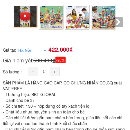
422.000₫
Giá tại:
Giá niêm yết:
506.400₫
-20%
-
+
Số lượng :
SẢN PHẨM LÀ HÀNG CAO CẤP, CÓ CHỨNG NHẬN CO,CQ xuất
VAT FREE
- Thương hiệu: BBT GLOBAL
- Dành cho bé 3+
- Số chi tiết: 130 + hộp đựng có tay xách tiện lợi
- Chất liệu nhựa nguyên sinh an toàn cho bé
- Các chi tiết được gắn nam châm bên trong, giúp liên kết các chi
tiết lại với nhau tạo thành hình khối chắc chắn
- Các chi tiết được gắp nam châm bên trong cho bé thỏa sức sáng