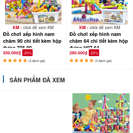
KM :
click để xem KM
KM :
click để xem KM
Đồ chơi xếp hình nam
Đồ chơi xếp hình nam
châm 90 chi tiết kèm hộp
châm 64 chi tiết kèm hộp
đựng 705-90
đựng H07-64
350.000₫
290.000₫
-20%
-20%
(3 đánh giá)
(3 đánh giá)
SẢN PHẨM ĐÃ XEM