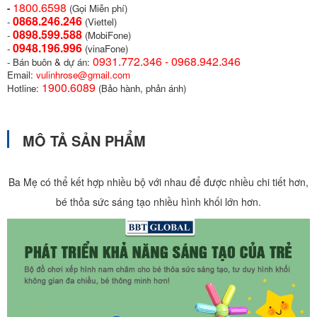
1800.6598
-
(Gọi Miễn phí)
0868.246.246
-
(Viettel)
0898.599.58
8
-
(MobiFone)
0948.196.996
-
(vinaFone)
0931.772.346 - 0968.942.346
- Bán buôn & dự án:
Email:
vulinhrose@gmail.com
1900.6089
Hotline:
(Bảo hành, phản ánh)
MÔ TẢ SẢN PHẨM
Ba Mẹ có thể kết hợp nhiều bộ với nhau để được nhiều chi tiết hơn,
bé thỏa sức sáng tạo nhiều hình khối lớn hơn.