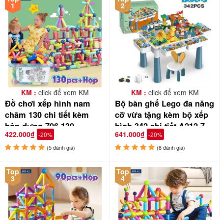
1
2
KM :
click để xem KM
KM :
click để xem KM
Đồ chơi xếp hình nam
Bộ bàn ghế Lego đa năng
châm 130 chi tiết kèm
cỡ vừa tặng kèm bộ xếp
hộp đựng 706-130
hình 342 chi tiết A212-7
422.000₫
641.000₫
-20%
-20%
(5 đánh giá)
(8 đánh giá)
Top
Top
3
4